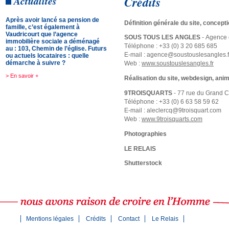
Crédits
Actualités
Après avoir lancé sa pension de
Définition générale du site, concepti
famille, c’est également à
Vaudricourt que l’agence
SOUS TOUS LES ANGLES
- Agence 
immobilière sociale a déménagé
Téléphone : +33 (0) 3 20 685 685
au : 103, Chemin de l’église. Futurs
E-mail : agence@soustouslesangles.f
ou actuels locataires : quelle
démarche à suivre ?
Web :
www.soustouslesangles.fr
> En savoir +
Réalisation du site, webdesign, ani
9TROISQUARTS
- 77 rue du Grand 
Téléphone : +33 (0) 6 63 58 59 62
E-mail : aleclercq@9troisquart.com
Web :
www.9troisquarts.com
Photographies
LE RELAIS
Shutterstock
Mentions légales
Crédits
Contact
Le Relais