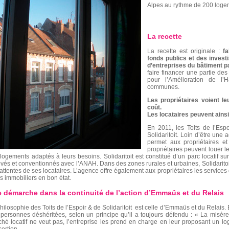
Alpes au rythme de 200 loge
La recette
La recette est originale :
fa
fonds publics et des invest
d’entreprises du bâtiment p
faire financer une partie des
pour l’Amélioration de l
communes.
Les propriétaires voient l
coût.
Les locataires peuvent ains
En 2011, les Toits de l’Es
Solidaritoit. Loin d’être une
permet aux propriétaires et
propriétaires peuvent louer leu
logements adaptés à leurs besoins. Solidaritoit est constitué d’un parc locatif 
vés et conventionnés avec l’ANAH. Dans des zones rurales et urbaines, Solidarito
attentes de ses locataires. L’agence offre également aux propriétaires les services 
s immobiliers en bon état.
 démarche dans la continuité de l’action d’Emmaüs et du Relais
hilosophie des Toits de l’Espoir & de Solidaritoit est celle d’Emmaüs et du Relais. E
personnes déshéritées, selon un principe qu’il a toujours défendu : « La misèr
hé locatif ne veut pas, l’entreprise les prend en charge en leur proposant un lo
sertion.