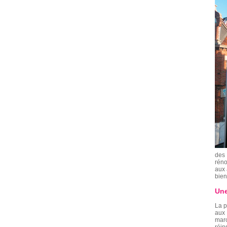
des 
réno
aux 
bien
Une
La p
aux 
marc
réin