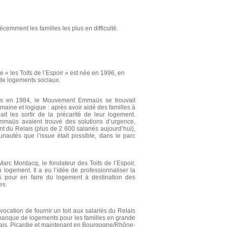
écemment les familles les plus en difficulté.
e « les Toits de l’Espoir » est née en 1996, en
de logements sociaux.
ais en 1984, le Mouvement Emmaüs se trouvait
aine et logique : après avoir aidé des familles à
llait les sortir de la précarité de leur logement.
maüs avaient trouvé des solutions d’urgence,
 du Relais (plus de 2 600 salariés aujourd’hui),
nautés que l’issue était possible, dans le parc
c Mordacq, le fondateur des Toits de l’Espoir,
 logement. Il a eu l’idée de professionnaliser la
s pour en faire du logement à destination des
es.
vocation de fournir un toit aux salariés du Relais
anque de logements pour les familles en grande
lais, Picardie et maintenant en Bourgogne/Rhône-