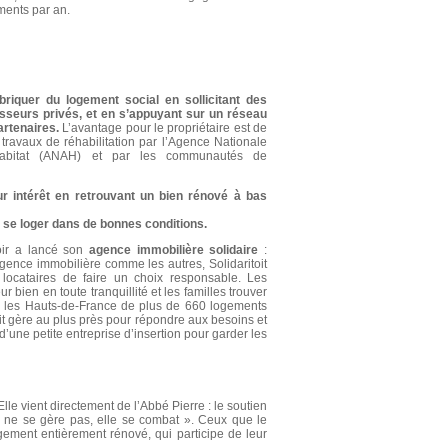
ments par an.
briquer du logement social en sollicitant des
isseurs privés, et en s’appuyant sur un réseau
artenaires.
L’avantage pour le propriétaire est de
 travaux de réhabilitation par l’Agence Nationale
’Habitat (ANAH) et par les communautés de
eur intérêt en retrouvant un bien rénové à bas
i se loger dans de bonnes conditions.
poir a lancé son
agence immobilière solidaire
:
 agence immobilière comme les autres, Solidaritoit
 locataires de faire un choix responsable. Les
r bien en toute tranquillité et les familles trouver
sur les Hauts-de-France de plus de 660 logements
it gère au plus près pour répondre aux besoins et
d’une petite entreprise d’insertion pour garder les
lle vient directement de l’Abbé Pierre : le soutien
e ne se gère pas, elle se combat ». Ceux que le
gement entièrement rénové, qui participe de leur