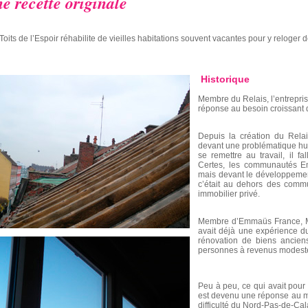
e recette originale
Toits de l’Espoir réhabilite de vieilles habitations souvent vacantes pour y reloger d
Historique
Membre du Relais, l’entrepris
réponse au besoin croissant 
Depuis la création du Rel
devant une problématique hum
se remettre au travail, il fa
Certes, les communautés Em
mais devant le développement
c’était au dehors des commu
immobilier privé.
Membre d’Emmaüs France, Mar
avait déjà une expérience du
rénovation de biens ancien
personnes à revenus modest
Peu à peu, ce qui avait pour 
est devenu une réponse au m
difficulté du Nord-Pas-de-Ca